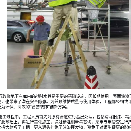
行政楼地下车库内的战时水管是重要的基础设施，因
长期使用
，表面油漆
观，也带来了潜在安全隐患。为兼顾维护质量与使用体验，工程部经细致
更为环保、高效的“管套装饰”创新方案。
施工过程中，
工程人员
首先对原有管道进行基层处理，包括清除旧漆、精
在此基础上，再进行美化施工，通过精准测量与裁切，采用专用管套进行
仅极大缩短了工期，更从源头杜绝了油漆挥发物，避免了对师生健康的影