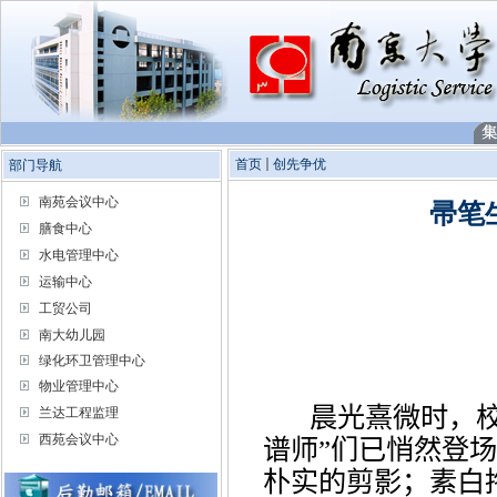
首页
创先争优
部门导航
南苑会议中心
帚笔
膳食中心
水电管理中心
运输中心
工贸公司
南大幼儿园
绿化环卫管理中心
物业管理中心
晨光熹微时，
兰达工程监理
西苑会议中心
谱师
”
们已
悄然登场
朴实
的剪影；素白