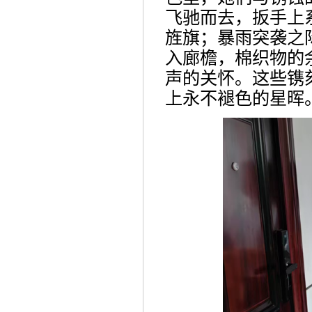
飞驰而去，
扳手
上
旌旗；暴雨突袭之
入廊檐，
棉织物
的
声的关怀。这些镌
上永不褪色的星晖