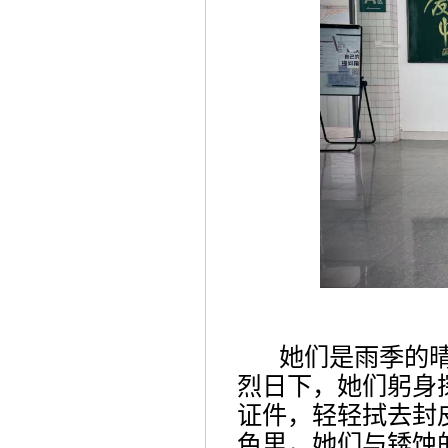
她们是雨季的
烈日下，她们躬身
证件
，轻轻拭去
封
色里，她们与锈蚀