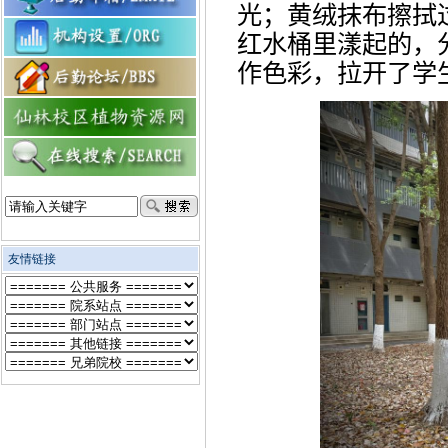
光
；
黄
绒抹布擦拭
红水桶里漾起的，
作
色彩，拉
开了学
友情链接