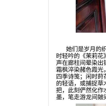
她们是岁月的
时轻吟的《茉莉花
声
在廊柱间晕染出
霜枫淬染赭色霞光
四季诗笺；闲时莳
的轻语
，
或捕捉草
把，此刻俨然化作
墨，笔走游龙间皴