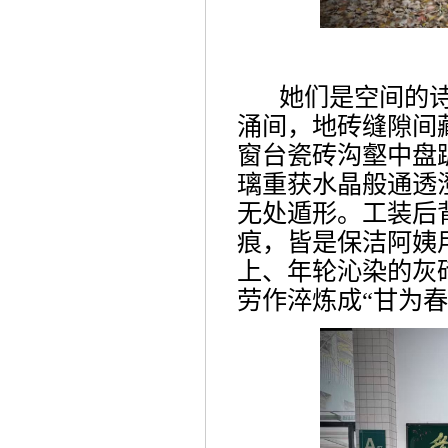
她们是空间的
涌间，地砖缝隙间
窗台
瓷砖沟壑中盘
璃重获水晶般通透
无处遁形
。工装
后
痕
，皆
是
保洁阿姨
上、
年轮沁染的灰
劳作
淬炼成
“甘为春