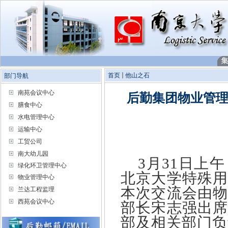
首页
他山之石
部门导航
南苑会议中心
后勤集团物业管
膳食中心
水电管理中心
运输中心
工贸公司
南大幼儿园
3月31日上
绿化环卫管理中心
北京大学特殊
物业管理中心
本次交流会由
兰达工程监理
西苑会议中心
部长宋志强出
部及相关部门负