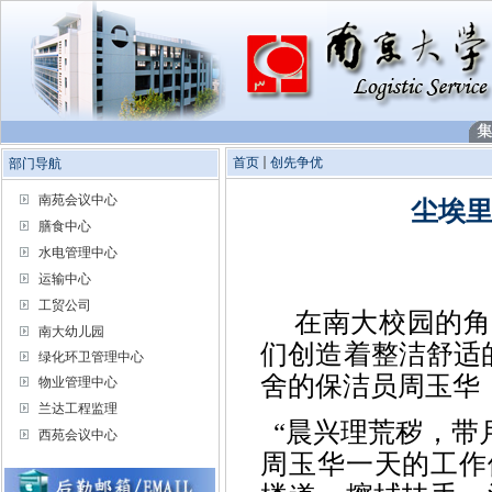
首页
创先争优
部门导航
南苑会议中心
尘埃里
膳食中心
水电管理中心
运输中心
工贸公司
在南大校园的角
南大幼儿园
们创造着整洁舒适
绿化环卫管理中心
舍的保洁员周玉华
物业管理中心
兰达工程监理
“
晨兴理荒秽，带
西苑会议中心
周玉华一天的工作