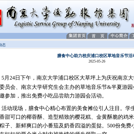
动态
膳食中心助力校庆浦口校区草地音乐节活
2025-05-26
5
月
24
日下午，南京大学浦口校区大草坪上为庆祝南京大
委员会、南京大学研究生会主办的草地音乐节
&
半夏游园
邀参加，推出免费小吃品尝助力游园会活动。
活动现场，膳食中心精心布置的美食摊位引人注目。学
香甜可口的椰蓉酥、造型精致的樱花糕、金黄酥脆的鸡米
粽子、新鲜爽口的小番茄及奶香四溢的蛋挞。
500
份免费