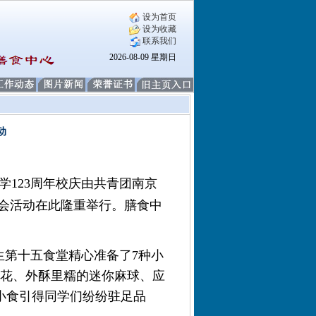
设为首页
设为收藏
联系我们
2026-08-09 星期日
动
学
123
周年校庆由共青团南京
会活动在此隆重举行。膳食中
生第十五食堂精心准备了
7
种小
花、外酥里糯的迷你麻球、应
小食引得同学们纷纷驻足品