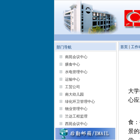
首页
工作
部门导航
南苑会议中心
膳食中心
水电管理中心
运输中心
工贸公司
大学
南大幼儿园
心应
绿化环卫管理中心
物业管理中心
兰达工程监理
食：
西苑会议中心
景的