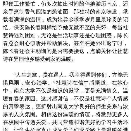
即便工作繁忙，仍多次抽出时间陪伴她游历南京，还
亲手烹制香气四溢的葱油面。那独特的南京味道，承
载着满满的温情，成为她异乡求学岁月里最珍贵的记
忆。保安陈长春同样给予她无微不至的关怀，每当社
慧诗遇到困难，无论是生活琐事还是心理困惑，陈长
春总会耐心倾听并帮助解决。甚至在她外出返宁时，
陈长春还会主动询问是否需要接送，点滴关怀让社慧
诗在异国他乡感受到家的温暖。
“人生之旅，贵在遇人。我幸得遇到你们，方能无
惧风雨，安心治学。”社慧诗在信中感慨道。在她心
中，南京大学不仅是知识的殿堂，更是充满情义、温
暖如春的家园。这封感谢信，不仅是社慧诗个人情感
的真挚表达，更折射出南京大学良好的师生关系与浓
厚的人文氛围。相信这份温暖的情谊，将激励更多人
在校园中传递关爱，共同营造和谐美好的学习生活环
境，让学生公寓真正成为学子们求学路上最温暖的港