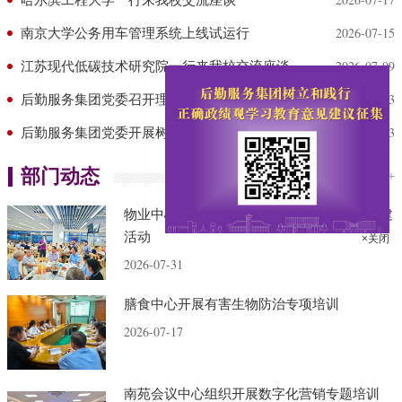
2026-07-15
南京大学公务用车管理系统上线试运行
2026-07-09
江苏现代低碳技术研究院一行来我校交流座谈
2026-07-03
后勤服务集团党委召开理论学习中心组集体学习（扩大）会
2026-07-03
后勤服务集团党委开展树立和践行正确政绩观学习教育专题党课
部门动态
更多+
物业中心、绿化环卫中心开展年中包饺子共建
活动
×关闭
2026-07-31
膳食中心开展有害生物防治专项培训
2026-07-17
南京大学鼓楼、浦口校区民族食堂委托加工合作管理服务项目公开遴选公告
南苑会议中心组织开展数字化营销专题培训
南京大学2026年鼓楼游泳馆空间储物架采购项目变更公告