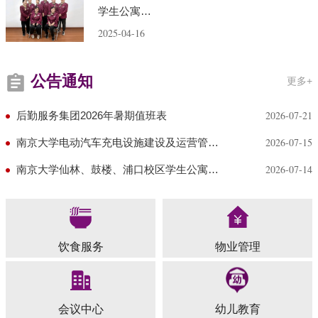
学生公寓保
洁员的光影
2025-04-16
诗篇
公告通知
更多+
2026-07-21
后勤服务集团2026年暑期值班表
2026-07-15
南京大学电动汽车充电设施建设及运营管理项目公开遴选公告
2026-07-14
南京大学仙林、鼓楼、浦口校区学生公寓自助洗衣服务项目成交公告
饮食服务
物业管理
会议中心
幼儿教育