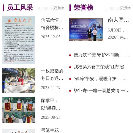
员工风采
荣誉榜
更多+
更多+
南京大学后勤服务集团膳食中心2026年度仙林校区第六、第十食堂厨房设备采购项目公开招标公告
南大国际会议中心在2026年度南京市职工技能大赛旅游饭店从业人员竞赛中斩获佳绩
南京大学后勤服务集团2026年度膳食中心仙林校区鲜活水产品类食品原材料采购项目公开招标公告
信笺承情，
宿舍楼栋里
6月30日，
的温柔奔赴
2025-12-03
2026年南京
市职工技能
大赛旅游饭
接力筑平安 守护不间断 ——物业中心浦口学生公寓收到学生致谢锦旗
店从业人员
技能竞赛总...
我校第六食堂荣获“江苏省高校餐饮服务优秀团队”称号
一枚戒指的
[详细]
冬日奇遇：
“碎碎”平安，暖暖守护 ——学子致谢宿管阿姨暖心服务
七双手与一
2025-11-27
毕业寄·一箱一裹总关情
一面锦旗，情意千钧。5月26日，物业中心浦口学生公寓18栋管理室...
颗心的温暖
守望
顾学平：
以“超额关
怀”书写动
2025-08-25
人荣光
帚笔生花：