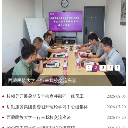
1
2
3
4
5
西藏民族大学一行来我校交流座谈
2026-08-05
校领导开展暑期安全检查并慰问一线员工
2026-07-20
后勤服务集团党委召开理论学习中心组集体学习（扩大）会
2026-07-20
西藏民族大学一行来我校交流座谈
2026-07-17
哈尔滨工程大学一行来我校交流座谈