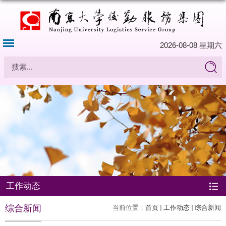
2026-08-08 星期六
工作动态
综合新闻
当前位置：
首页
工作动态
综合新闻